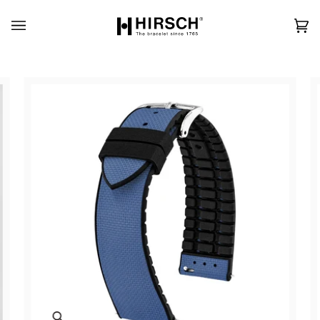
Skip
to
content
カ
(0)
ー
ト
Zoom