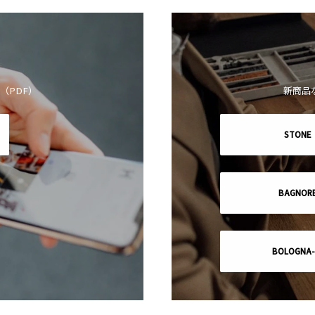
（PDF）
新商品
STONE
BAGNOR
BOLOGNA-