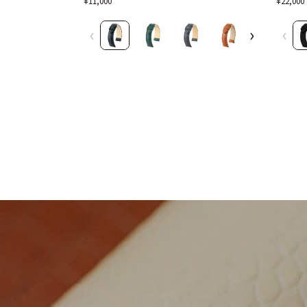
¥11,000
¥22,000
デ
ア
ュ
ル
‹
›
‹
ー
ネ
ク
ブ
ブ
ラ
ラ
ッ
ッ
ク
ク