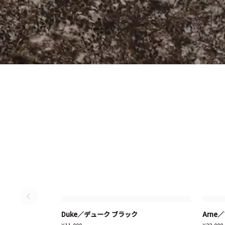
Duke
Arne
Duke／デューク ブラック
Arne
カートに追加する
カ
／
／