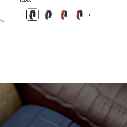
¥22,000
¥8,800
ポ
オ
ー
シ
‹
›
‹
ル
リ
ブ
ス
ラ
ブ
ッ
ラ
ク
ッ
ク