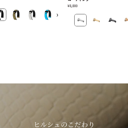
／
¥8,800
バ
›
ッ
ク
ル
シ
ル
バ
ー
コ
ー
テ
ィ
ン
グ
ヒルシュのこだわり