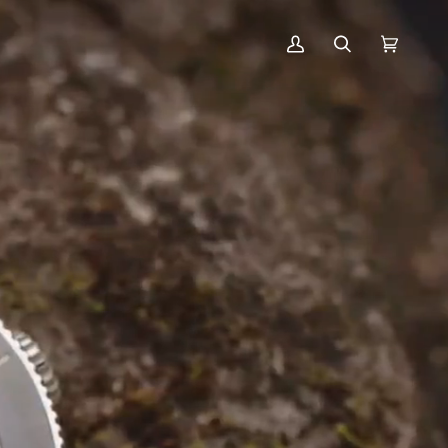
ア
絞
カ
(0)
カ
り
ー
ウ
込
ト
ン
む
ト