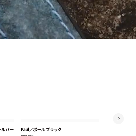
Paul
Osiris
 シルバー
Paul／ポール ブラック
Osiris／オシ
カートに追加する
カートに追加
／
／