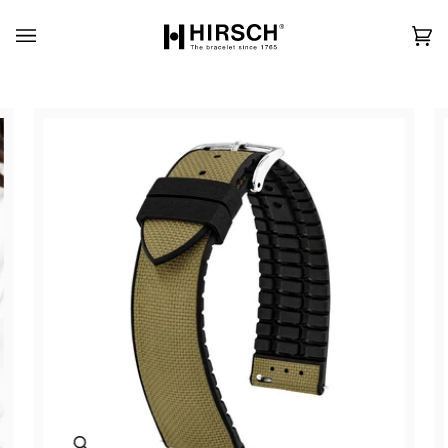
Skip
to
content
カ
(0)
ー
ト
Zoom