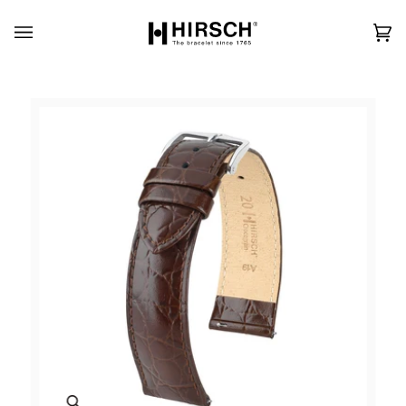
Skip
to
content
カ
(0)
ー
ト
Zoom