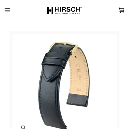
Skip
to
content
カ
(0)
ー
ト
Zoom