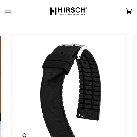
Skip
to
content
カ
(0)
ー
ト
Zoom