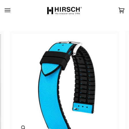
Skip
to
content
カ
(0)
ー
ト
Zoom