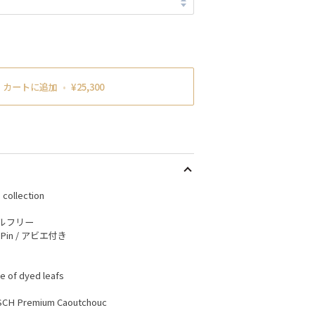
カートに追加
•
¥25,300
collection
ニマルフリー
sh Pin / アビエ付き
e of dyed leafs
IRSCH Premium Caoutchouc