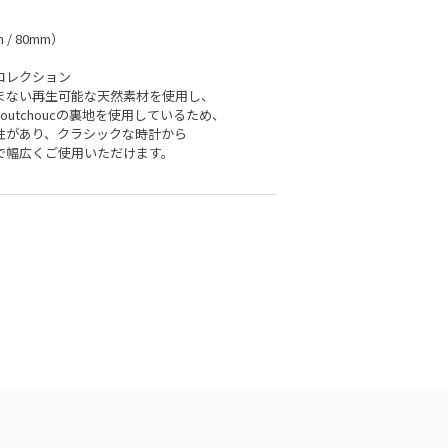
m / 80mm）
ーコレクション
まない再生可能な天然素材を使用し、
m Caoutchoucの裏地を使用しているため、
性があり、クラシックな時計から
で幅広くご使用いただけます。