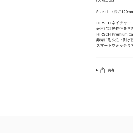
(天然ゴム)
Size : L （長さ120m
HIRSCH ネイチャ
表材には動物性を含
HIRSCH Premiu
非常に耐久性・耐水
スマートウォッチま
共有