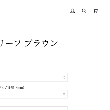
ア
絞
カ
(0)
カ
り
ー
ウ
込
ト
ン
む
ト
／リーフ ブラウン
バックル幅（mm）