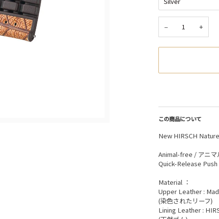
−
+
この商品について
New HIRSCH Nature 
Animal-free / ア
Quick-Release Pu
Material ：
Upper Leather : Mad
(染色されたリーフ)
Lining Leather : H