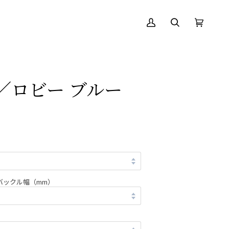
ア
絞
カ
(0)
カ
り
ー
ウ
込
ト
ン
む
ト
y／ロビー ブルー
バックル幅（mm）