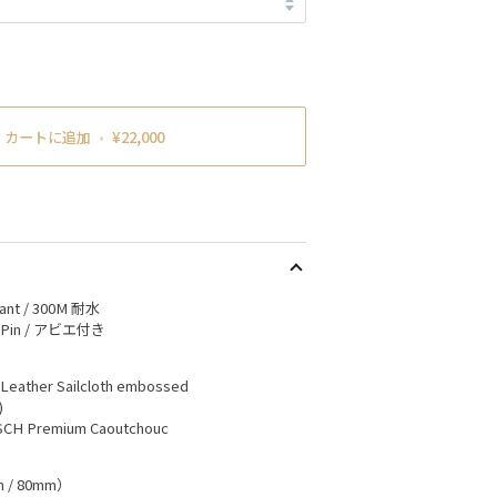
カートに追加
•
¥22,000
ant / 300M 耐水
sh Pin / アビエ付き
f Leather Sailcloth embossed
)
IRSCH Premium Caoutchouc
m / 80mm）