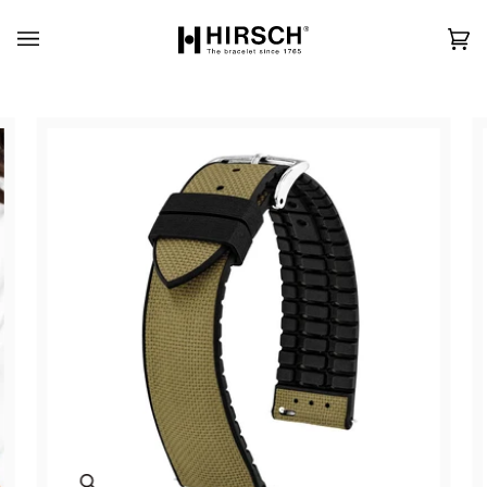
Skip
to
content
カ
(0)
ー
ト
Zoom