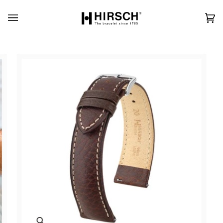
Skip
to
content
カ
(0)
ー
ト
Zoom