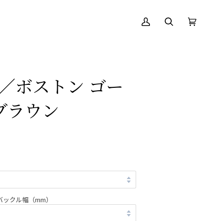
ア
絞
カ
(0)
カ
り
ー
ウ
込
ト
ン
む
ト
on／ボストン ゴー
ブラウン
バックル幅（mm）