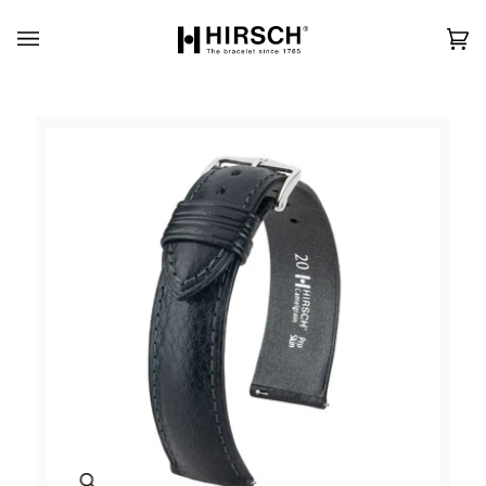
Skip
to
content
カ
(0)
ー
ト
Zoom