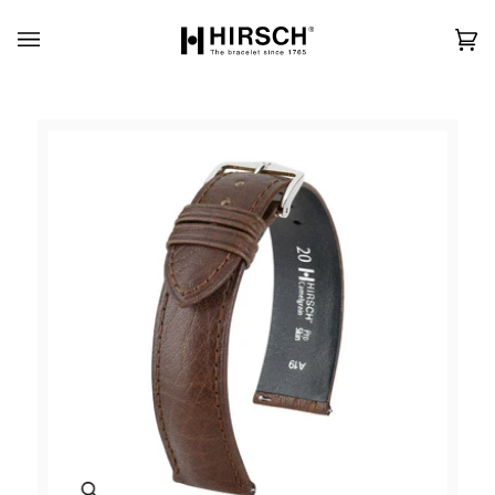
Skip
to
content
カ
(0)
ー
ト
Zoom