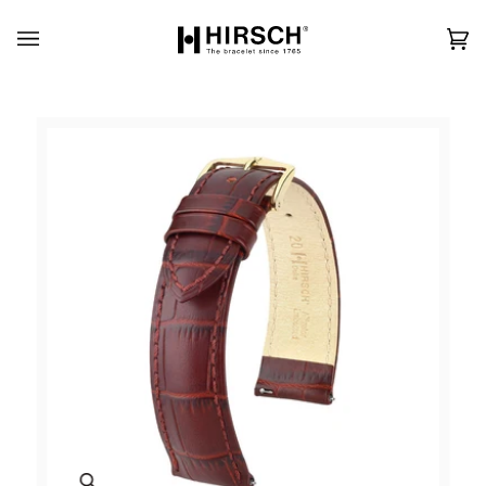
Skip
to
content
カ
(0)
ー
ト
Zoom