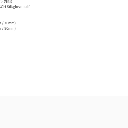
 丸符)
SCH Silkglove calf
 / 70mm)
 / 80mm)