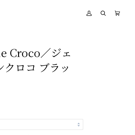
ア
絞
カ
(0)
カ
り
ー
ウ
込
ト
ン
む
ト
ne Croco／ジェ
ンクロコ ブラッ