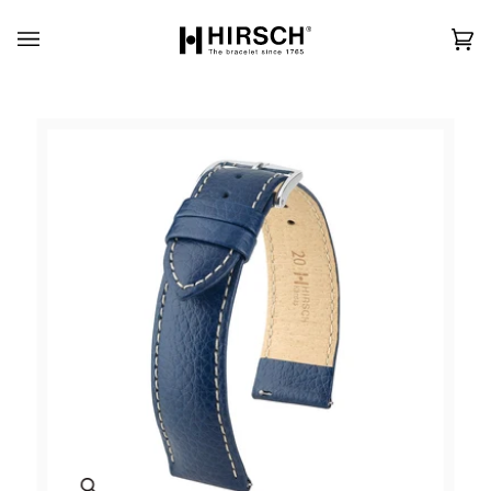
Skip
to
content
カ
(0)
ー
ト
Zoom