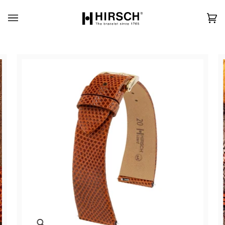
Skip
to
content
カ
(0)
ー
ト
Zoom