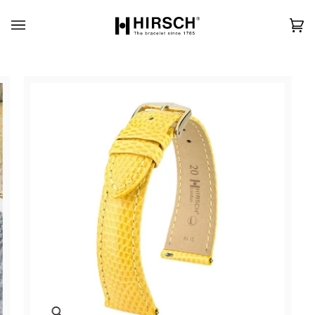
Skip
to
content
カ
(0)
ー
ト
Zoom