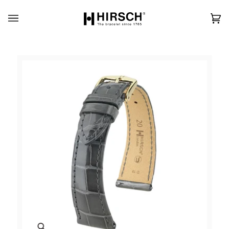
Skip
to
content
カ
(0)
ー
ト
Zoom