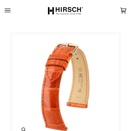
Skip
to
content
カ
(0)
ー
ト
Zoom