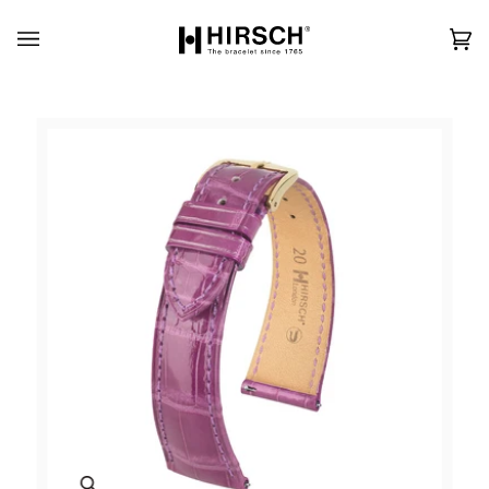
Skip
to
content
カ
(0)
ー
ト
Zoom