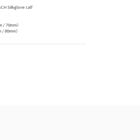
SCH Silkglove calf
m / 70mm）
m / 80mm）