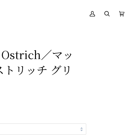
ア
絞
カ
(0)
カ
り
ー
ウ
込
ト
ン
む
ト
i Ostrich／マッ
ストリッチ グリ