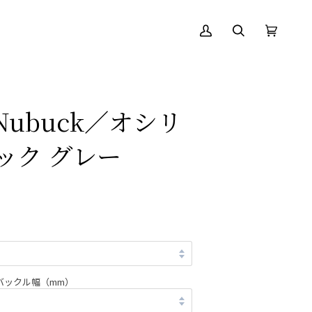
ア
絞
カ
(0)
カ
り
ー
ウ
込
ト
ン
む
ト
s Nubuck／オシリ
ック グレー
バックル幅（mm）