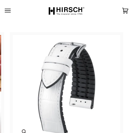
Skip
to
content
カ
(0)
ー
ト
Zoom