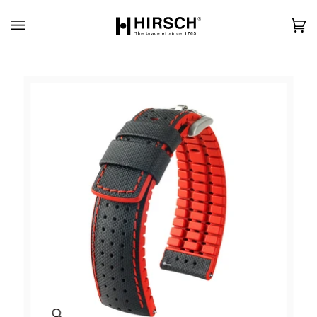
Skip
to
content
カ
(0)
ー
ト
Zoom